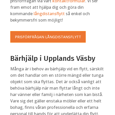
prisförfrågan via vårt
kontaktformulär
. Vi ser
fram emot att hjälpa dig och göra din
kommande
långdistansflytt
så enkel och
bekymmersfri som möjligt!
PRISFÖRFRÅGAN LÅNGDISTANSFLYTT
Bärhjälp i Upplands Väsby
Många är i behov av bärhjälp vid en flytt, särskilt
om det handlar om en större mängd eller tunga
objekt som ska flyttas. Det är också vanligt att
behöva bärhjälp när man flyttar långt och inte
har vänner eller familj i närheten som kan bistå.
Vare sig det gäller enstaka möbler eller ett helt
bohag, finns våran professionella och erfarna
personal till hands för att underlätta din flytt.