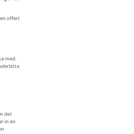
en offert
ska med.
nderlätta
om det
r in en
en