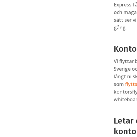
Express få
och magas
sätt ser v
gång.
Konto
Vi flytta
Sverige o
långt ni s
som
flytt
kontorsfl
whiteboar
Letar 
kontor