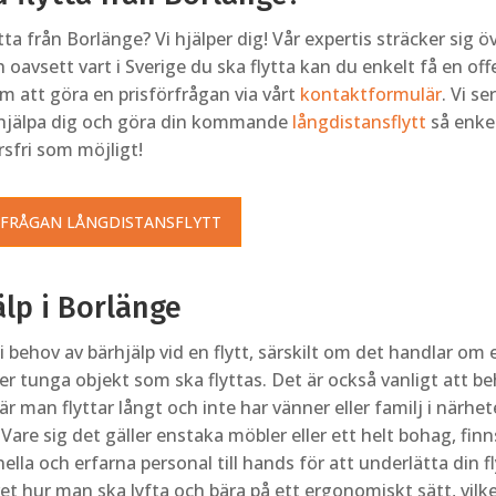
tta från Borlänge? Vi hjälper dig! Vår expertis sträcker sig ö
 oavsett vart i Sverige du ska flytta kan du enkelt få en off
m att göra en prisförfrågan via vårt
kontaktformulär
. Vi se
hjälpa dig och göra din kommande
långdistansflytt
så enke
fri som möjligt!
RFRÅGAN LÅNGDISTANSFLYTT
lp i Borlänge
 behov av bärhjälp vid en flytt, särskilt om det handlar om 
er tunga objekt som ska flyttas. Det är också vanligt att b
är man flyttar långt och inte har vänner eller familj i närh
 Vare sig det gäller enstaka möbler eller ett helt bohag, fin
ella och erfarna personal till hands för att underlätta din fl
et hur man ska lyfta och bära på ett ergonomiskt sätt, vilke