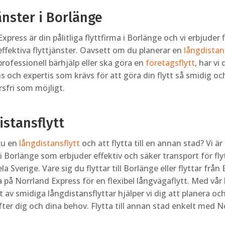
änster i Borlänge
xpress är din pålitliga flyttfirma i Borlänge och vi erbjuder f
ffektiva flyttjänster. Oavsett om du planerar en
långdistan
rofessionell bärhjälp eller ska göra en
företagsflytt
, har vi
 och expertis som krävs för att göra din flytt så smidig oc
fri som möjligt.
istansflytt
du en
långdistansflytt
och att flytta till en annan stad? Vi är
 i Borlänge som erbjuder effektiv och säker transport för fly
ela Sverige. Vare sig du flyttar till Borlänge eller flyttar från
a på Norrland Express för en flexibel långvägaflytt. Med vår
 av smidiga långdistansflyttar hjälper vi dig att planera o
efter dig och dina behov. Flytta till annan stad enkelt med 