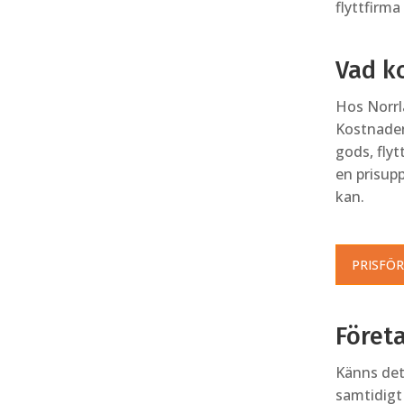
flyttfirma
Vad k
Hos Norrla
Kostnaden
gods, flyt
en prisupp
kan.
PRISFÖ
Företa
Känns det
samtidigt