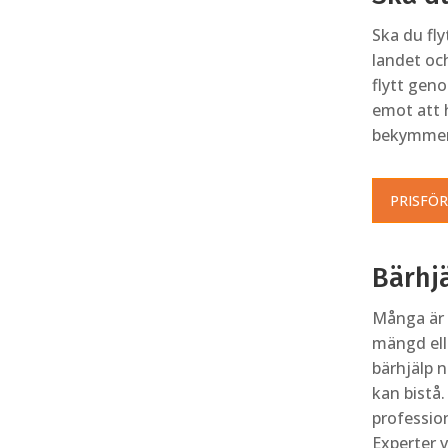
Ska du fly
landet och
flytt geno
emot att 
bekymmers
PRISFÖ
Bärhjä
Många är i
mängd ell
bärhjälp n
kan bistå.
profession
Experter v