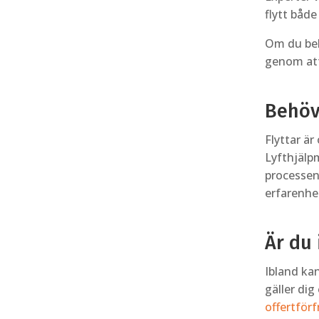
flytt både
Om du behö
genom att
Behöv
Flyttar ä
Lyfthjälpm
processen
erfarenhet
Är du 
Ibland kan
gäller dig
offertförf