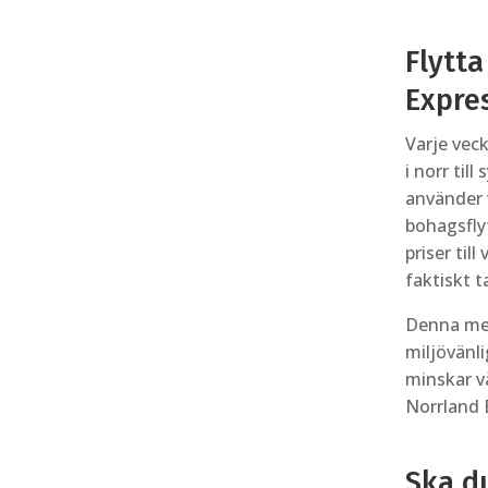
Flytta
Expre
Varje veck
i norr til
använder 
bohagsfly
priser til
faktiskt ta
Denna met
miljövänli
minskar vå
Norrland E
Ska du