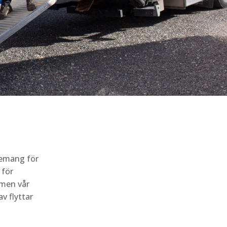
gemang för
 för
 men vår
v flyttar