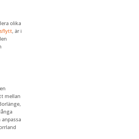
lera olika
sflytt
, är i
 den
h
 en
tt mellan
 Borlänge,
 långa
ch anpassa
Norrland