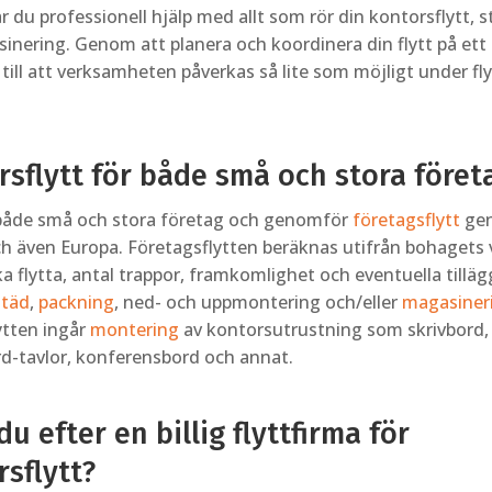
r du professionell hjälp med allt som rör din kontorsflytt, 
inering. Genom att planera och koordinera din flytt på ett
i till att verksamheten påverkas så lite som möjligt under fl
rsflytt för både små och stora föret
r både små och stora företag och genomför
företagsflytt
gen
ch även Europa. Företagsflytten beräknas utifrån bohagets 
ka flytta, antal trappor, framkomlighet och eventuella tillä
städ
,
packning
, ned- och uppmontering och/eller
magasiner
ytten ingår
montering
av kontorsutrustning som skrivbord, 
d-tavlor, konferensbord och annat.
du efter en billig flyttfirma för
sflytt?