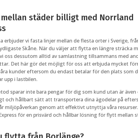
 mellan städer billigt med Norrland
ss
a erbjuder vi fasta linjer mellan de flesta orter i Sverige, frå
l sydligaste Skåne. När du väljer att flytta en längre sträcka 
vi oss dessutom alltid av samlastning tillsammans med an
ttar. Det här gör det möjligt för oss att erbjuda mycket fö
l våra kunder eftersom du endast betalar för den plats som 
r upp i lastbilen.
od sparar inte bara pengar för dig som kund utan är även 
gt och hållbart sätt att transportera dina ägodelar på efter
r miljöpåverkan genom att effektivt utnyttja våra resurser.
xpress för en prisvärd och hållbar lösning för flytt mellan s
 flytta från Borlänge?