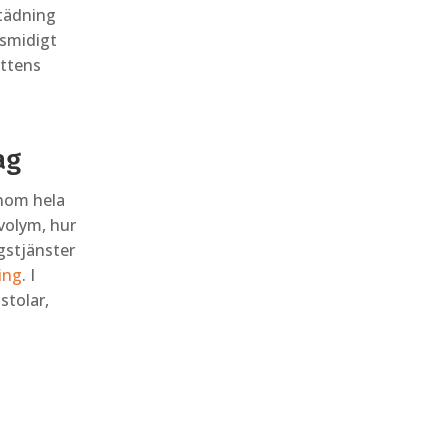
städning
 smidigt
yttens
ag
om hela
volym, hur
ggstjänster
ing
. I
stolar,