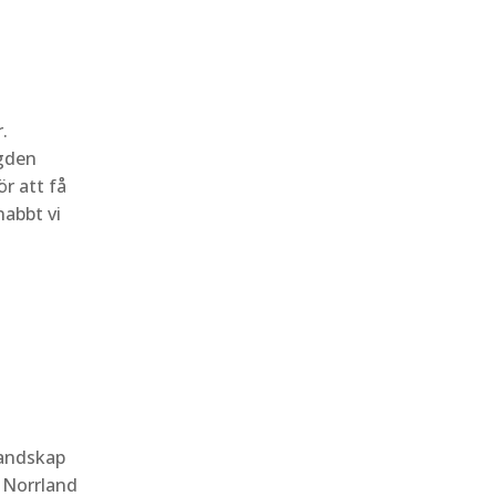
.
ngden
r att få
nabbt vi
landskap
 Norrland