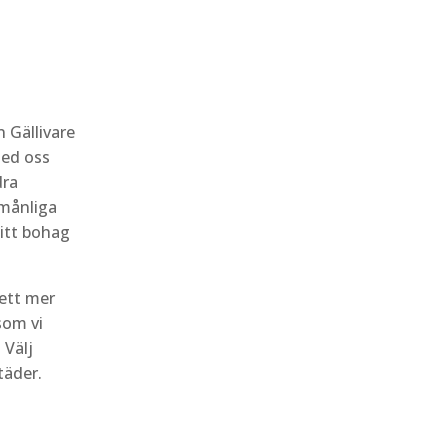
n Gällivare
med oss
dra
rmånliga
ditt bohag
ett mer
som vi
 Välj
täder.