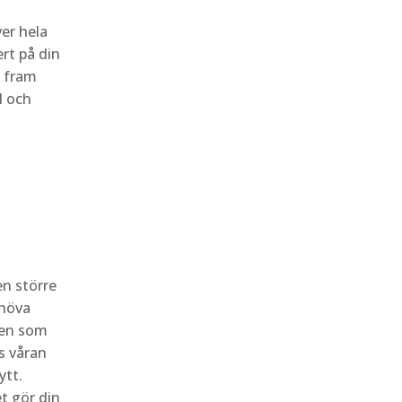
ver hela
ert på din
r fram
l och
en större
ehöva
eten som
ns våran
ytt.
t gör din