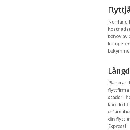
Flyttj
Norrland E
kostnadse
behov av p
kompetens
bekymmers
Långd
Planerar 
flyttfirma
städer i h
kan du lit
erfarenhet
din flytt 
Express!