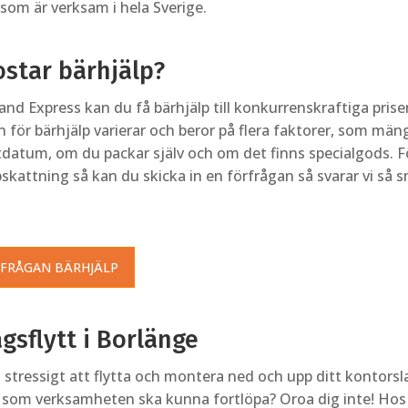
 som är verksam i hela Sverige.
ostar bärhjälp?
nd Express kan du få bärhjälp till konkurrenskraftiga priser
 för bärhjälp varierar och beror på flera faktorer, som mä
tdatum, om du packar själv och om det finns specialgods. Fö
skattning så kan du skicka in en förfrågan så svarar vi så s
RFRÅGAN BÄRHJÄLP
gsflytt i Borlänge
 stressigt att flytta och montera ned och upp ditt kontors
 som verksamheten ska kunna fortlöpa? Oroa dig inte! Hos